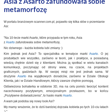
Asia z Asarto zafundowała sobie
metamorfozę
W portalu branżowym scanner.com.pl, pojawiło się kilka słów o przemianie
Asi:
"Na 10-lecie marki Asarto, które przypada w tym roku, Asia
z
Asarto
zafundowała sobie metamorfozę.
Nic dziwnego - każda kobieta lubi zmiany :)
Kim jednak jest Asia? To specjalistka w tematyce marki
Asarto
. O jej
produktach wie wszystko, zarówno w teorii, jak i praktyce, a posiadaną
wiedzą chętnie dzieli się z klientami. Można ją spotkać w wielu kanałach
komunikacji, poczynając od strony www, na czacie, na projektach
graficznych, gadżetach itp. W swojej misji nie jest jednak sama. W
drużynie
Asarto
ma wyjątkowych doradców, zarówno w Dziale Obsługi
Klienta, jak i w Dziale Handlowym, którzy zawsze chętnie pomogą.
Odświeżona bohaterka w odsłonie 3D, ma na celu pomóc tworzyć kontent
nacechowany pozytywnym, emocjonalnym przekazem, bo w końcu
„Pozytywne doświadczenia”, to hasło marki
Asarto
.
A wam jak podoba się nowy look Asi?
My mamy wrażenie, że to dziś bardziej dojrzała kobieta po tych 10-ciu latach
:) "